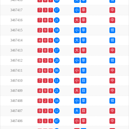
3467418
1
8
1
10
大
单
错
3467417
7
3
7
17
小
单
中
3467416
7
8
6
21
大
单
中
3467415
2
9
7
18
小
单
错
3467414
4
0
6
10
大
单
错
3467413
7
8
2
17
大
单
中
3467412
9
5
6
20
小
单
错
3467411
0
6
0
06
小
单
中
3467410
7
1
3
11
小
双
中
3467409
4
9
8
21
大
双
中
3467408
9
2
5
16
小
单
错
3467407
9
3
0
12
大
双
中
3467406
5
1
1
07
小
单
中