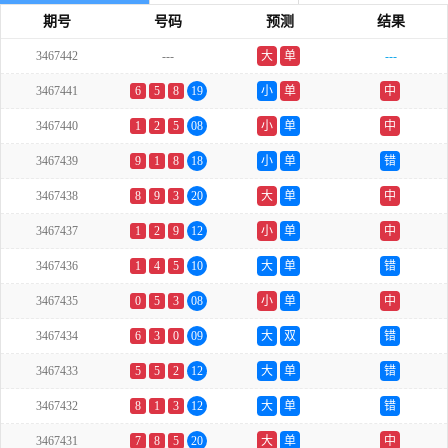
期号
号码
预测
结果
3467442
---
大
单
---
3467441
6
5
8
19
小
单
中
3467440
1
2
5
08
小
单
中
3467439
9
1
8
18
小
单
错
3467438
8
9
3
20
大
单
中
3467437
1
2
9
12
小
单
中
3467436
1
4
5
10
大
单
错
3467435
0
5
3
08
小
单
中
3467434
6
3
0
09
大
双
错
3467433
5
5
2
12
大
单
错
3467432
8
1
3
12
大
单
错
3467431
7
8
5
20
大
单
中