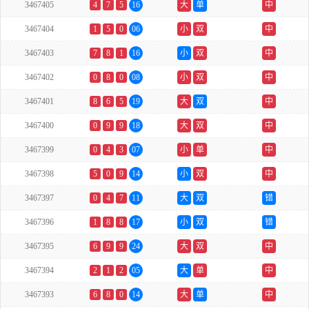
3467405
4
7
5
16
大
单
中
3467404
1
5
0
06
小
双
中
3467403
7
8
1
16
小
双
中
3467402
0
8
0
08
小
双
中
3467401
8
6
5
19
大
双
中
3467400
0
9
9
18
大
双
中
3467399
0
4
3
07
小
单
中
3467398
5
0
9
14
小
双
中
3467397
0
4
7
11
大
双
错
3467396
1
8
8
17
小
双
错
3467395
6
9
9
24
大
双
中
3467394
2
1
2
05
大
单
中
3467393
6
8
0
14
大
单
中