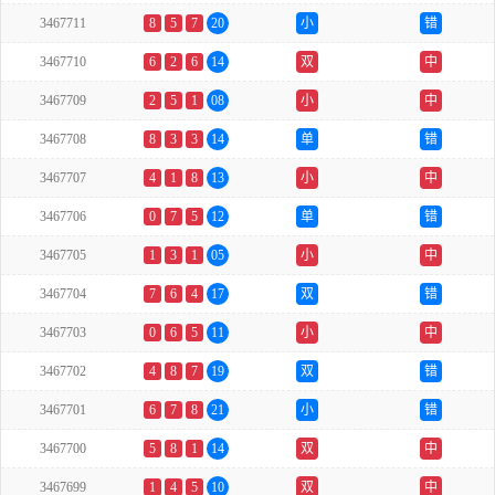
3467711
8
5
7
20
小
错
3467710
6
2
6
14
双
中
3467709
2
5
1
08
小
中
3467708
8
3
3
14
单
错
3467707
4
1
8
13
小
中
3467706
0
7
5
12
单
错
3467705
1
3
1
05
小
中
3467704
7
6
4
17
双
错
3467703
0
6
5
11
小
中
3467702
4
8
7
19
双
错
3467701
6
7
8
21
小
错
3467700
5
8
1
14
双
中
3467699
1
4
5
10
双
中