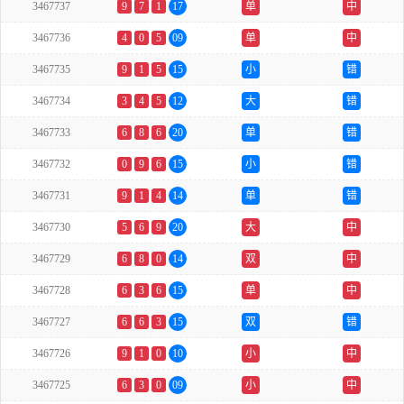
3467737
9
7
1
17
单
中
3467736
4
0
5
09
单
中
3467735
9
1
5
15
小
错
3467734
3
4
5
12
大
错
3467733
6
8
6
20
单
错
3467732
0
9
6
15
小
错
3467731
9
1
4
14
单
错
3467730
5
6
9
20
大
中
3467729
6
8
0
14
双
中
3467728
6
3
6
15
单
中
3467727
6
6
3
15
双
错
3467726
9
1
0
10
小
中
3467725
6
3
0
09
小
中