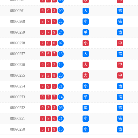
08090262
2
6
0
08
双
中
08090261
6
0
3
09
大
错
08090260
8
7
7
22
小
错
08090259
8
7
9
24
单
错
08090258
7
0
0
07
小
中
08090257
0
6
7
13
大
错
08090256
6
6
2
14
大
中
08090255
9
3
8
20
大
中
08090254
7
9
5
21
小
错
08090253
0
7
7
14
单
错
08090252
0
3
3
06
单
错
08090251
7
8
6
21
小
错
08090250
5
1
9
15
小
错