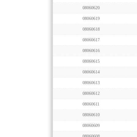
08060620
08060619
08060618
08060617
08060616
08060615
08060614
08060613
08060612
08060611
08060610
08060609
08060608