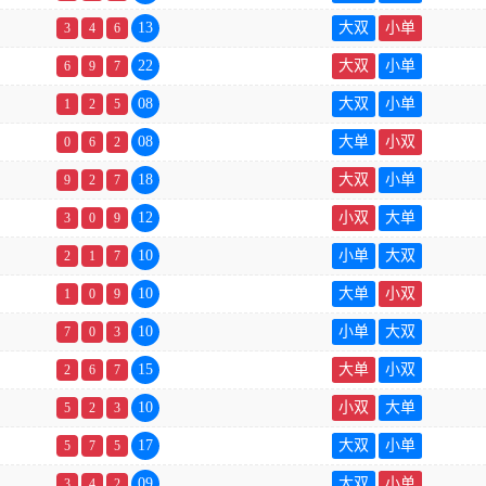
13
大双
小单
3
4
6
22
大双
小单
6
9
7
08
大双
小单
1
2
5
08
大单
小双
0
6
2
18
大双
小单
9
2
7
12
小双
大单
3
0
9
10
小单
大双
2
1
7
10
大单
小双
1
0
9
10
小单
大双
7
0
3
15
大单
小双
2
6
7
10
小双
大单
5
2
3
17
大双
小单
5
7
5
09
大双
小单
3
4
2