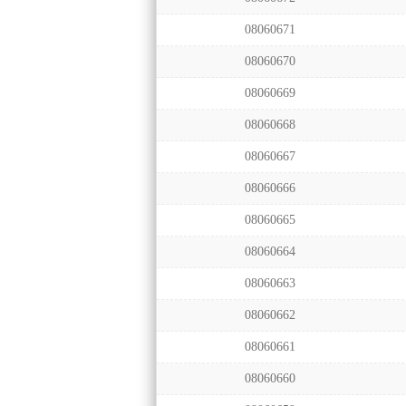
08060671
08060670
08060669
08060668
08060667
08060666
08060665
08060664
08060663
08060662
08060661
08060660