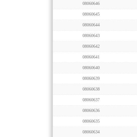
08060646
08060645
08060644
08060643
08060642
08060641
08060640
08060639
08060638
08060637
08060636
08060635
08060634