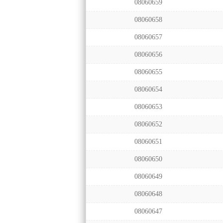
08060659
08060658
08060657
08060656
08060655
08060654
08060653
08060652
08060651
08060650
08060649
08060648
08060647