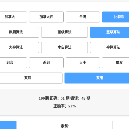
加拿大
加拿大西
台湾
比特币
麒麟算法
顶级算法
至尊算法
大神算法
木白算法
神算算法
组合
杀组
大小
单双
双项
双组
100期 正确：51 期 错误：49 期
正确率：51%
走势