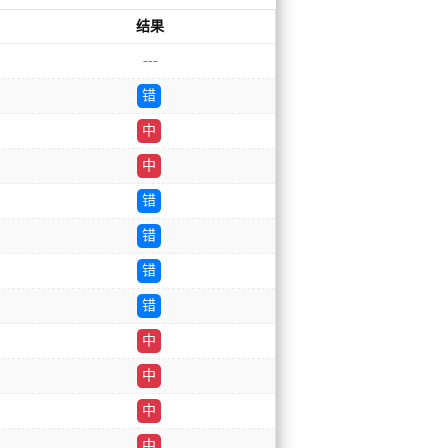
结果
---
错
中
中
错
错
错
错
中
中
中
中