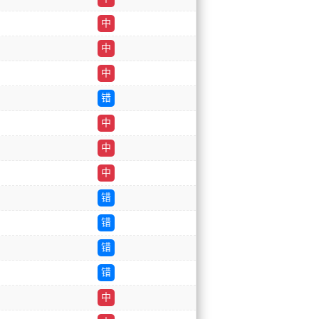
中
中
中
错
中
中
中
错
错
错
错
中