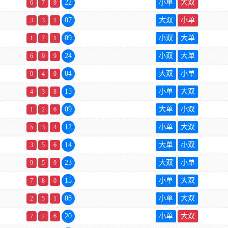
22
小单
大双
6
7
9
07
大双
小单
3
3
1
09
小双
大单
1
7
1
24
小双
大单
6
9
9
04
大双
小单
0
4
0
15
小单
大双
4
3
8
09
大单
小双
1
2
6
12
小单
大双
5
3
4
14
大单
小双
3
5
6
23
大双
小单
9
5
9
15
小单
大双
7
8
0
08
小单
大双
2
5
1
20
小单
大双
7
7
6