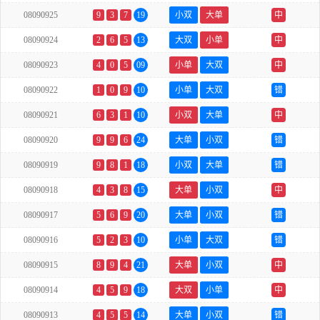
08090925
9
3
7
19
小双
大单
中
08090924
2
6
5
13
大双
小单
中
08090923
4
0
5
09
小单
大双
中
08090922
1
0
9
10
小单
大双
错
08090921
6
3
1
10
小双
大单
中
08090920
9
9
6
24
大单
小双
错
08090919
9
8
1
18
小双
大单
错
08090918
4
3
8
15
大单
小双
中
08090917
5
6
9
20
大单
小双
错
08090916
5
2
3
10
小单
大双
错
08090915
8
9
4
21
大单
小双
中
08090914
4
5
9
18
大双
小单
中
08090913
4
5
5
14
大单
小双
错