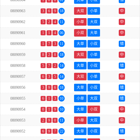
08090964
1
0
0
01
大单
小双
错
08090963
3
6
9
18
大双
小单
中
08090962
5
2
4
11
小单
大双
中
08090961
1
1
4
06
小双
大单
中
08090960
1
7
3
11
大单
小双
错
08090959
8
2
8
18
大双
小单
中
08090958
5
7
2
14
大单
小双
错
08090957
6
3
5
14
大双
小单
中
08090956
3
9
6
18
大单
小双
错
08090955
6
1
3
10
小单
大双
错
08090954
0
1
9
10
大单
小双
中
08090953
2
9
0
11
小单
大双
中
08090952
6
9
7
22
大单
小双
错