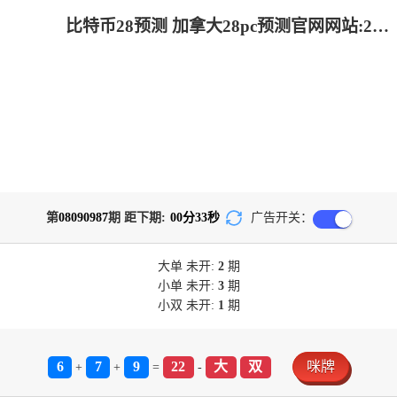
比特币28预测 加拿大28pc预测官网网站:28yc.com
第
08090987
期 距下期:
00
分
33
秒
广告开关：
大单
未开:
2
期
小单
未开:
3
期
小双
未开:
1
期
6
7
9
22
大
双
咪牌
+
+
=
-