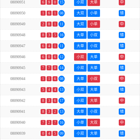
08090951
6
9
0
15
小双
大单
中
08090950
1
6
1
08
大双
小单
错
08090949
2
8
1
11
大双
小单
中
08090948
8
3
5
16
大单
小双
错
08090947
6
4
1
11
大单
小双
错
08090946
6
0
6
12
小双
大单
中
08090945
7
7
0
14
小双
大单
错
08090944
1
1
6
08
大单
小双
中
08090943
5
4
4
13
小双
大单
错
08090942
8
3
6
17
小双
大单
中
08090941
8
3
2
13
大单
小双
错
08090940
7
2
7
16
小单
大双
中
08090939
0
4
5
09
小双
大单
错