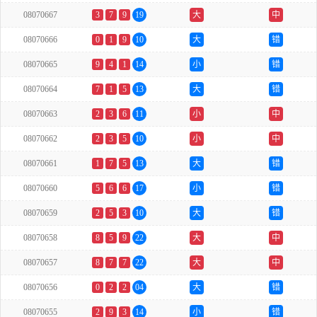
08070667
3
7
9
19
大
中
08070666
0
1
9
10
大
错
08070665
9
4
1
14
小
错
08070664
7
1
5
13
大
错
08070663
2
3
6
11
小
中
08070662
2
3
5
10
小
中
08070661
1
7
5
13
大
错
08070660
5
6
6
17
小
错
08070659
2
5
3
10
大
错
08070658
8
5
9
22
大
中
08070657
8
7
7
22
大
中
08070656
0
2
2
04
大
错
08070655
2
9
3
14
小
错