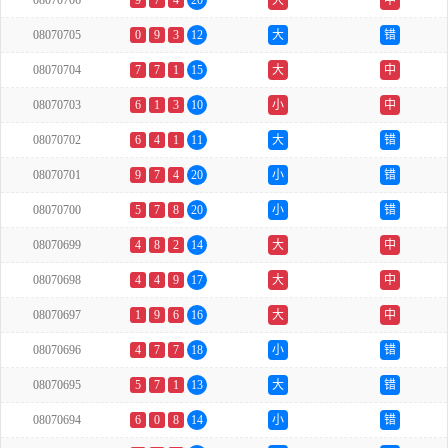
08070706
9
7
4
20
大
中
08070705
0
9
3
12
大
错
08070704
7
7
1
15
大
中
08070703
6
1
3
10
小
中
08070702
6
4
1
11
大
错
08070701
9
7
4
20
小
错
08070700
5
7
8
20
小
错
08070699
4
8
2
14
大
中
08070698
4
4
9
17
大
中
08070697
1
9
6
16
大
中
08070696
4
7
7
18
小
错
08070695
5
7
1
13
大
错
08070694
6
0
8
14
小
错