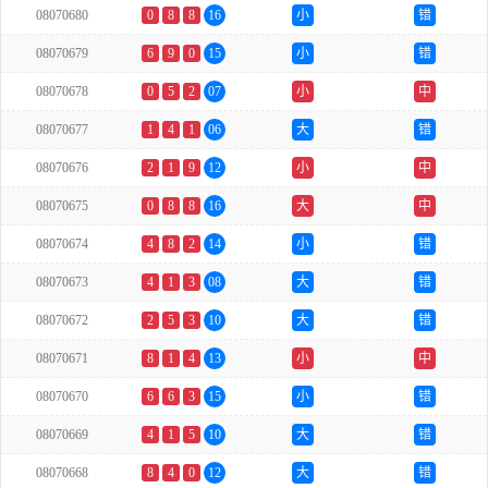
08070680
0
8
8
16
小
错
08070679
6
9
0
15
小
错
08070678
0
5
2
07
小
中
08070677
1
4
1
06
大
错
08070676
2
1
9
12
小
中
08070675
0
8
8
16
大
中
08070674
4
8
2
14
小
错
08070673
4
1
3
08
大
错
08070672
2
5
3
10
大
错
08070671
8
1
4
13
小
中
08070670
6
6
3
15
小
错
08070669
4
1
5
10
大
错
08070668
8
4
0
12
大
错