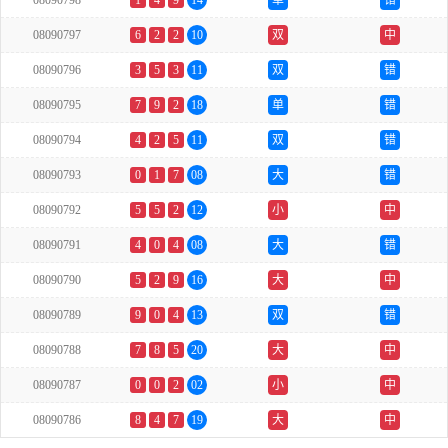
08090798
1
4
9
14
单
错
08090797
6
2
2
10
双
中
08090796
3
5
3
11
双
错
08090795
7
9
2
18
单
错
08090794
4
2
5
11
双
错
08090793
0
1
7
08
大
错
08090792
5
5
2
12
小
中
08090791
4
0
4
08
大
错
08090790
5
2
9
16
大
中
08090789
9
0
4
13
双
错
08090788
7
8
5
20
大
中
08090787
0
0
2
02
小
中
08090786
8
4
7
19
大
中