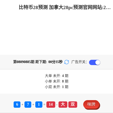
比特币28预测 加拿大28pc预测官网网站:28yc.com
第
08090885
期 距下期:
00
分
35
秒
广告开关：
大单
未开:
4
期
小单
未开:
8
期
小双
未开:
1
期
6
7
1
14
大
双
咪牌
+
+
=
-