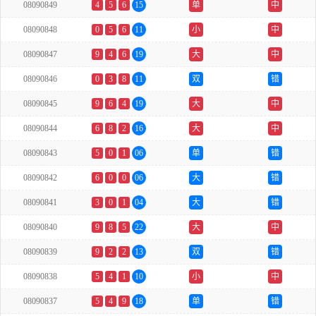
08090849
4
5
6
15
单
中
08090848
0
5
6
11
小
中
08090847
9
4
6
19
大
中
08090846
0
3
8
11
双
错
08090845
9
6
4
19
大
中
08090844
6
8
2
16
大
中
08090843
5
0
1
06
单
错
08090842
6
0
0
06
大
错
08090841
3
0
1
04
大
错
08090840
9
8
5
22
大
中
08090839
9
2
2
13
双
错
08090838
5
4
1
10
小
中
08090837
5
4
9
18
单
错