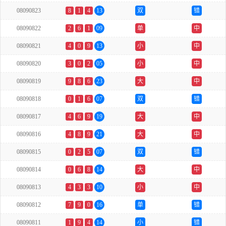
08090823
8
1
4
13
双
错
08090822
2
6
1
09
单
中
08090821
4
0
9
13
小
中
08090820
3
0
2
05
小
中
08090819
9
8
6
23
大
中
08090818
0
1
6
07
双
错
08090817
4
6
9
19
大
中
08090816
4
8
9
21
大
中
08090815
0
2
5
07
双
错
08090814
0
6
8
14
大
中
08090813
4
3
3
10
小
中
08090812
7
9
0
16
单
错
08090811
1
9
4
14
小
错