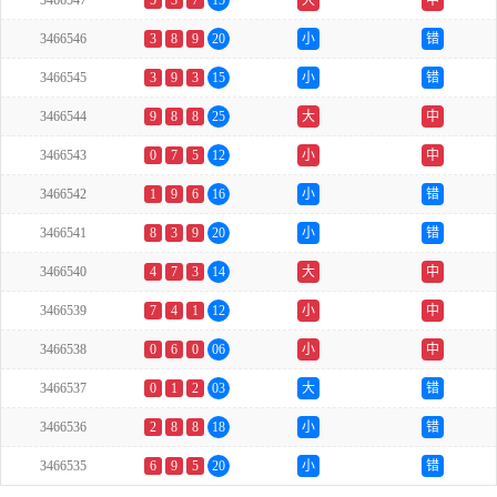
3466547
5
3
7
15
大
中
3466546
3
8
9
20
小
错
3466545
3
9
3
15
小
错
3466544
9
8
8
25
大
中
3466543
0
7
5
12
小
中
3466542
1
9
6
16
小
错
3466541
8
3
9
20
小
错
3466540
4
7
3
14
大
中
3466539
7
4
1
12
小
中
3466538
0
6
0
06
小
中
3466537
0
1
2
03
大
错
3466536
2
8
8
18
小
错
3466535
6
9
5
20
小
错