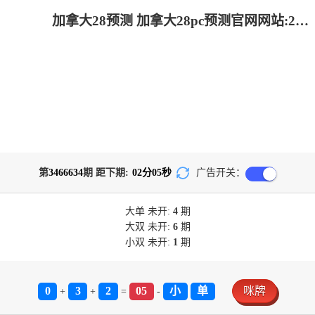
加拿大28预测 加拿大28pc预测官网网站:28yc.com
第
3466634
期 距下期:
02
分
05
秒
广告开关：
大单
未开:
4
期
大双
未开:
6
期
小双
未开:
1
期
0
3
2
05
小
单
咪牌
+
+
=
-