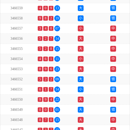
3466559
4
0
9
13
大
错
3466558
9
8
2
19
小
错
3466557
3
4
0
07
小
中
3466556
5
2
7
14
大
中
3466555
5
2
8
15
大
中
3466554
4
6
1
11
小
中
3466553
8
9
6
23
大
中
3466552
5
2
2
09
大
错
3466551
6
1
7
14
小
错
3466550
9
9
4
22
大
中
3466549
0
0
1
01
大
错
3466548
8
7
0
15
大
中