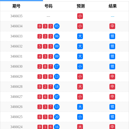
期号
号码
预测
结果
3466635
---
小
---
双
3466634
0
3
2
05
小
中
3466633
2
2
2
06
大
错
3466632
5
1
3
09
大
错
3466631
4
3
2
09
大
错
3466630
2
8
7
17
小
错
3466629
3
1
9
13
小
中
3466628
9
2
7
18
大
中
3466627
0
6
1
07
小
中
3466626
3
3
7
13
大
错
3466625
6
5
9
20
小
错
3466624
9
1
6
16
大
中