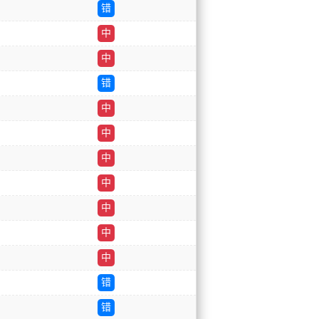
错
中
中
错
中
中
中
中
中
中
中
错
错