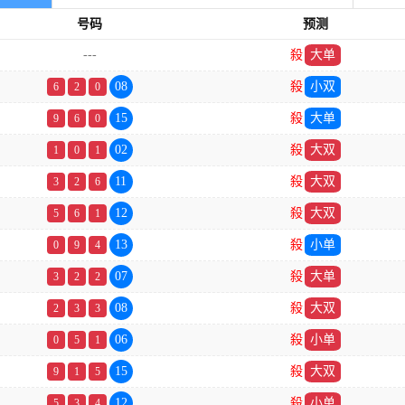
号码
预测
---
殺
大单
08
殺
小双
6
2
0
15
殺
大单
9
6
0
02
殺
大双
1
0
1
11
殺
大双
3
2
6
12
殺
大双
5
6
1
13
殺
小单
0
9
4
07
殺
大单
3
2
2
08
殺
大双
2
3
3
06
殺
小单
0
5
1
15
殺
大双
9
1
5
12
殺
小单
5
3
4