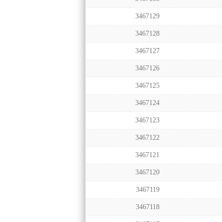
3467129
3467128
3467127
3467126
3467125
3467124
3467123
3467122
3467121
3467120
3467119
3467118