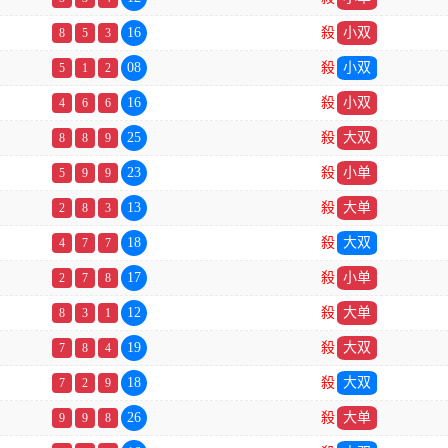
16
殺
小双
8
5
3
08
殺
小双
5
1
2
16
殺
小双
4
6
6
25
殺
大双
8
8
9
23
殺
小单
5
9
9
13
殺
大单
2
8
3
18
殺
大双
4
7
7
17
殺
小单
2
7
8
12
殺
大单
8
3
1
19
殺
大双
7
8
4
18
殺
大双
7
2
9
26
殺
大单
9
9
8