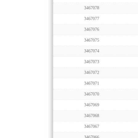
3467078
3467077
3467076
3467075
3467074
3467073
3467072
3467071
3467070
3467069
3467068
3467067
3467066