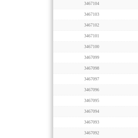
3467104
3467103
3467102
3467101
3467100
3467099
3467098
3467097
3467096
3467095
3467094
3467093
3467092