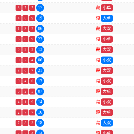
17
殺
小单
3
7
7
19
殺
大单
4
6
9
06
殺
大双
1
3
2
23
殺
小单
6
8
9
13
殺
大双
9
2
2
06
殺
小双
0
2
4
21
殺
大双
8
6
7
13
殺
小双
9
4
0
07
殺
大单
0
2
5
14
殺
小双
4
1
9
16
殺
大单
2
7
7
18
殺
大双
7
8
3
14
殺
小单
7
3
4