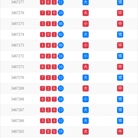
3467277
1
8
2
11
大
错
3467276
7
3
9
19
大
中
3467275
5
1
2
08
小
中
3467274
1
0
1
02
大
错
3467273
1
4
3
08
小
中
3467272
6
2
8
16
小
错
3467271
8
3
5
16
大
中
3467270
7
2
3
12
大
错
3467269
7
2
6
15
大
中
3467268
6
5
7
18
小
错
3467267
5
2
6
13
大
错
3467266
3
5
4
12
大
错
3467265
5
8
6
19
大
中