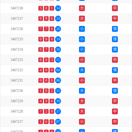
3467238
5
8
1
14
大
中
3467237
9
9
6
24
大
中
3467236
7
7
6
20
小
错
3467235
0
8
6
14
小
错
3467234
9
7
0
16
小
错
3467233
8
0
3
11
小
中
3467232
4
0
0
04
大
错
3467231
0
0
6
06
小
中
3467230
1
8
2
11
大
错
3467229
4
9
6
19
大
中
3467228
7
2
8
17
大
中
3467227
1
6
0
07
小
中