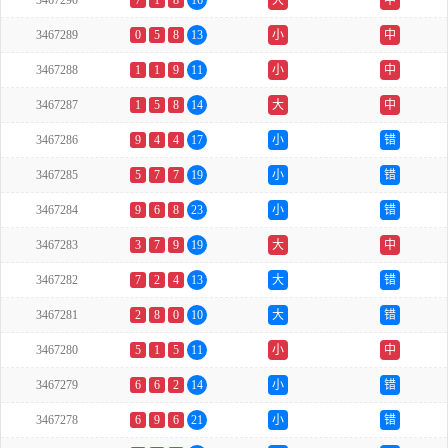
3467290
7
1
8
16
大
中
3467289
0
5
8
13
小
中
3467288
1
1
9
11
小
中
3467287
1
5
8
14
大
中
3467286
9
4
4
17
小
错
3467285
5
7
7
19
小
错
3467284
9
6
8
23
小
错
3467283
3
7
9
19
大
中
3467282
7
2
4
13
大
错
3467281
2
8
0
10
大
错
3467280
5
1
5
11
小
中
3467279
6
6
2
14
小
错
3467278
6
9
6
21
小
错