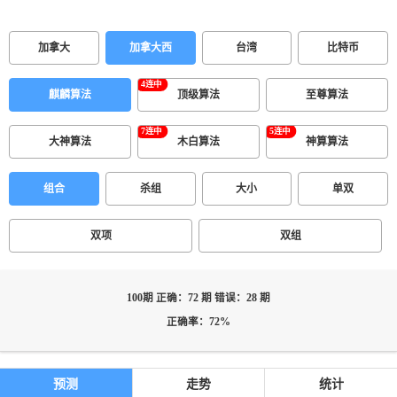
加拿大
加拿大西
台湾
比特币
麒麟算法
顶级算法
至尊算法
大神算法
木白算法
神算算法
组合
杀组
大小
单双
双项
双组
100期 正确：72 期 错误：28 期
正确率：72%
预测
走势
统计