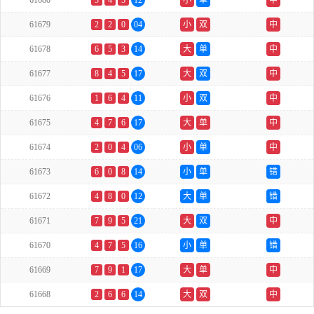
61680
3
4
5
12
小
单
中
61679
2
2
0
04
小
双
中
61678
6
5
3
14
大
单
中
61677
8
4
5
17
大
双
中
61676
1
6
4
11
小
双
中
61675
4
7
6
17
大
单
中
61674
2
0
4
06
小
单
中
61673
6
0
8
14
小
单
错
61672
4
8
0
12
大
单
错
61671
7
9
5
21
大
双
中
61670
4
7
5
16
小
单
错
61669
7
9
1
17
大
单
中
61668
2
6
6
14
大
双
中