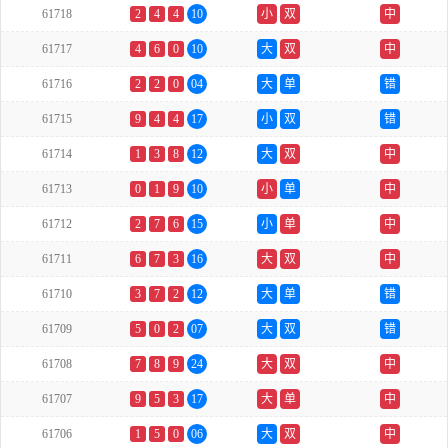
61718
2
4
4
10
小
双
中
61717
4
6
0
10
大
双
中
61716
2
2
0
04
大
单
错
61715
9
4
4
17
小
双
错
61714
1
3
8
12
大
双
中
61713
0
1
9
10
小
单
中
61712
2
7
6
15
小
单
中
61711
6
7
3
16
大
双
中
61710
3
7
2
12
大
单
错
61709
5
0
2
07
大
双
错
61708
7
8
9
24
大
双
中
61707
9
5
3
17
大
单
中
61706
1
5
0
06
大
双
中