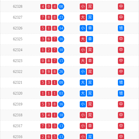
62328
4
0
4
08
小
双
中
62327
7
8
8
23
大
双
中
62326
5
1
8
14
小
单
错
62325
3
6
7
16
大
单
中
62324
1
2
7
10
小
双
中
62323
0
8
7
15
大
单
中
62322
9
9
8
26
小
双
中
62321
5
3
1
09
大
双
错
62320
1
1
1
03
大
双
错
62319
5
3
8
16
小
双
中
62318
5
4
1
10
小
双
中
62317
7
3
3
13
小
单
中
62316
2
6
5
13
小
双
中