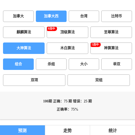
加拿大
加拿大西
台湾
比特币
麒麟算法
顶级算法
至尊算法
大神算法
木白算法
神算算法
组合
杀组
大小
单双
双项
双组
100期 正确：75 期 错误：25 期
正确率：75%
预测
走势
统计