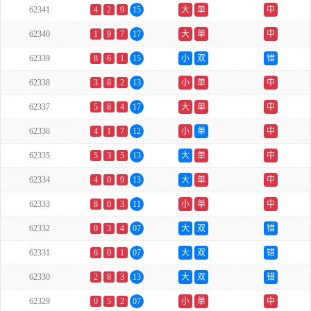
62341
4
2
9
15
大
单
中
62340
1
9
7
17
大
单
中
62339
8
6
1
15
小
双
错
62338
3
8
2
13
小
单
中
62337
5
8
4
17
大
单
中
62336
4
1
7
12
小
单
中
62335
5
3
5
13
大
单
中
62334
4
0
9
13
大
单
中
62333
8
0
3
11
小
单
中
62332
0
3
4
07
大
双
错
62331
6
0
1
07
大
双
错
62330
2
8
3
13
大
双
错
62329
0
5
2
07
小
单
中