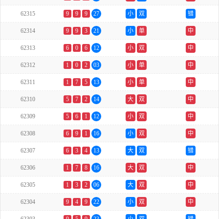
62315
9
9
9
27
小
双
错
62314
9
9
3
21
小
单
中
62313
6
0
6
12
小
双
中
62312
1
0
2
03
小
单
中
62311
1
7
5
13
小
单
中
62310
5
7
2
14
大
双
中
62309
5
6
1
12
小
双
中
62308
6
9
1
16
小
双
中
62307
6
3
4
13
大
双
错
62306
1
7
8
16
大
双
中
62305
1
3
2
06
大
双
中
62304
9
4
9
22
小
双
中