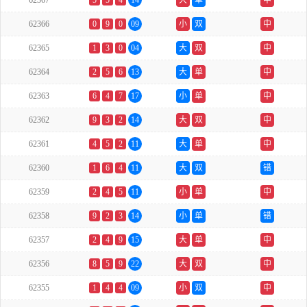
62367
5
5
4
14
大
单
中
62366
0
9
0
09
小
双
中
62365
1
3
0
04
大
双
中
62364
2
5
6
13
大
单
中
62363
6
4
7
17
小
单
中
62362
9
3
2
14
大
双
中
62361
4
5
2
11
大
单
中
62360
1
6
4
11
大
双
错
62359
2
4
5
11
小
单
中
62358
9
2
3
14
小
单
错
62357
2
4
9
15
大
单
中
62356
8
5
9
22
大
双
中
62355
1
4
4
09
小
双
中