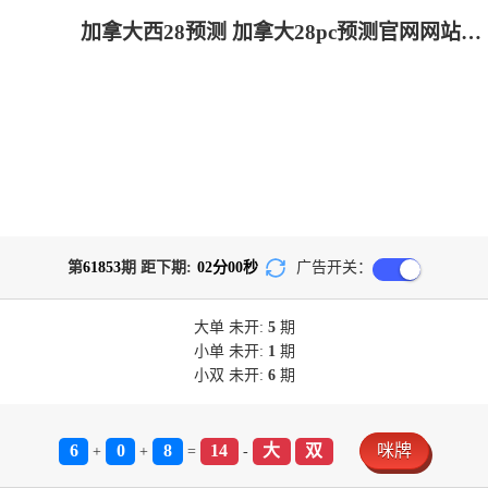
加拿大西28预测 加拿大28pc预测官网网站:28yc.com
第
61853
期 距下期:
01
分
59
秒
广告开关：
大单
未开:
5
期
小单
未开:
1
期
小双
未开:
6
期
6
0
8
14
大
双
咪牌
+
+
=
-