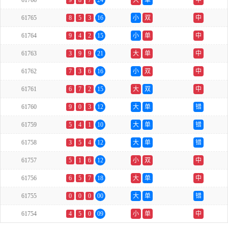
61766
9
8
7
24
大
单
中
61765
8
5
3
16
小
双
中
61764
9
4
2
15
小
单
中
61763
3
9
9
21
大
单
中
61762
7
3
6
16
小
双
中
61761
6
7
2
15
大
双
中
61760
9
0
3
12
大
单
错
61759
5
4
1
10
大
单
错
61758
3
5
4
12
大
单
错
61757
5
1
6
12
小
双
中
61756
6
5
7
18
大
单
中
61755
0
0
0
00
大
单
错
61754
4
5
0
09
小
单
中