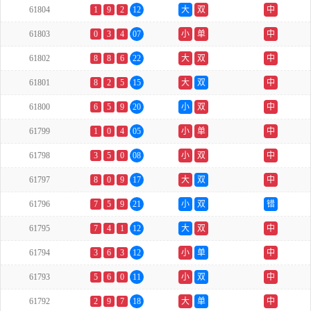
61804
1
9
2
12
大
双
中
61803
0
3
4
07
小
单
中
61802
8
8
6
22
大
双
中
61801
8
2
5
15
大
双
中
61800
6
5
9
20
小
双
中
61799
1
0
4
05
小
单
中
61798
3
5
0
08
小
双
中
61797
8
0
9
17
大
双
中
61796
7
5
9
21
小
双
错
61795
7
4
1
12
大
双
中
61794
3
6
3
12
小
单
中
61793
5
6
0
11
小
双
中
61792
2
9
7
18
大
单
中