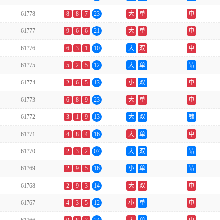
61778
8
8
7
23
大
单
中
61777
9
6
6
21
大
单
中
61776
6
3
1
10
大
双
中
61775
5
2
5
12
大
单
错
61774
2
6
5
13
小
双
中
61773
6
8
9
23
大
单
中
61772
3
1
9
13
大
双
错
61771
4
8
4
16
大
单
中
61770
2
3
2
07
大
双
错
61769
2
9
5
16
小
单
错
61768
2
9
3
14
大
双
中
61767
4
3
5
12
小
单
中