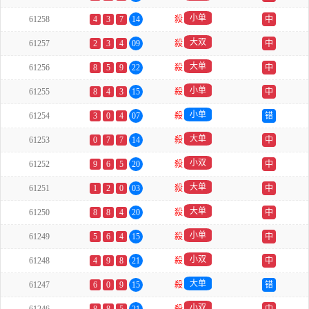
小单
61258
4
3
7
14
殺
中
大双
61257
2
3
4
09
殺
中
大单
61256
8
5
9
22
殺
中
小单
61255
8
4
3
15
殺
中
小单
61254
3
0
4
07
殺
错
大单
61253
0
7
7
14
殺
中
小双
61252
9
6
5
20
殺
中
大单
61251
1
2
0
03
殺
中
大单
61250
8
8
4
20
殺
中
小单
61249
5
6
4
15
殺
中
小双
61248
4
9
8
21
殺
中
大单
61247
6
0
9
15
殺
错
小双