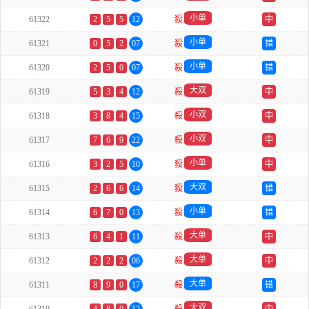
小单
61322
2
5
5
12
殺
中
小单
61321
0
5
2
07
殺
错
小单
61320
2
5
0
07
殺
错
大双
61319
5
3
4
12
殺
中
小双
61318
3
8
4
15
殺
中
小双
61317
7
6
9
22
殺
中
小单
61316
3
2
5
10
殺
中
大双
61315
2
6
6
14
殺
错
小单
61314
6
7
0
13
殺
错
大单
61313
6
4
1
11
殺
中
大单
61312
2
2
2
06
殺
中
大单
61311
8
9
0
17
殺
错
大双