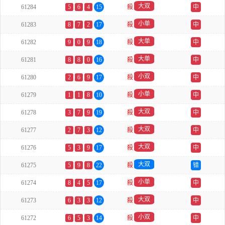
大双
61284
5
6
4
15
殺
中
小单
61283
8
7
2
17
殺
中
大单
61282
9
0
9
18
殺
中
大单
61281
8
8
0
16
殺
中
小双
61280
2
6
9
17
殺
中
小单
61279
1
1
8
10
殺
中
大双
61278
3
7
9
19
殺
中
大双
61277
2
7
3
12
殺
中
大双
61276
5
3
9
17
殺
中
大双
61275
5
9
8
22
殺
错
小单
61274
8
4
5
17
殺
中
大双
61273
6
3
3
12
殺
中
小双
61272
6
5
3
14
殺
中