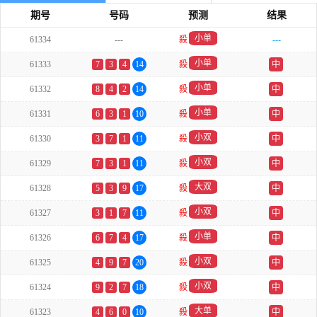
期号
号码
预测
结果
小单
61334
---
殺
---
小单
61333
7
3
4
14
殺
中
小单
61332
8
4
2
14
殺
中
小单
61331
6
3
1
10
殺
中
小双
61330
3
7
1
11
殺
中
小双
61329
7
3
1
11
殺
中
大双
61328
5
3
9
17
殺
中
小双
61327
3
1
7
11
殺
中
小单
61326
6
7
4
17
殺
中
小双
61325
4
9
7
20
殺
中
小双
61324
9
2
7
18
殺
中
大单
61323
4
6
0
10
殺
中