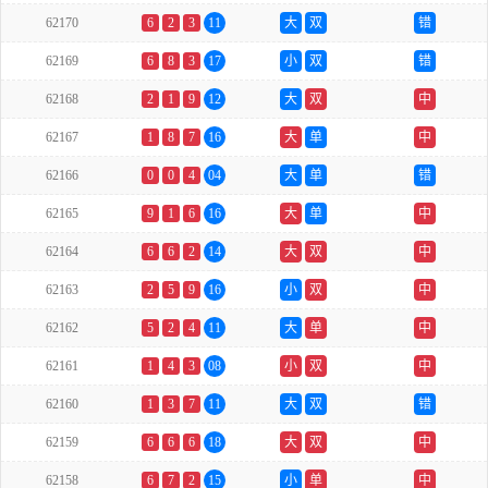
62170
6
2
3
11
大
双
错
62169
6
8
3
17
小
双
错
62168
2
1
9
12
大
双
中
62167
1
8
7
16
大
单
中
62166
0
0
4
04
大
单
错
62165
9
1
6
16
大
单
中
62164
6
6
2
14
大
双
中
62163
2
5
9
16
小
双
中
62162
5
2
4
11
大
单
中
62161
1
4
3
08
小
双
中
62160
1
3
7
11
大
双
错
62159
6
6
6
18
大
双
中
62158
6
7
2
15
小
单
中