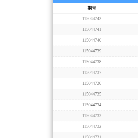
期号
115044742
115044741
115044740
115044739
115044738
115044737
115044736
115044735
115044734
115044733
115044732
115044731