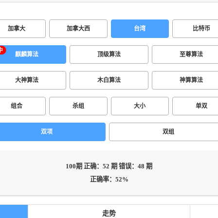
加拿大
加拿大西
台湾
比特币
麒麟算法
顶级算法
至尊算法
大神算法
木白算法
神算算法
组合
杀组
大小
单双
双项
双组
100期 正确：52 期 错误：48 期
正确率：52%
走势