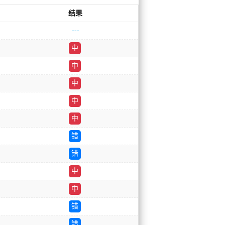
结果
---
中
中
中
中
中
错
错
中
中
错
错