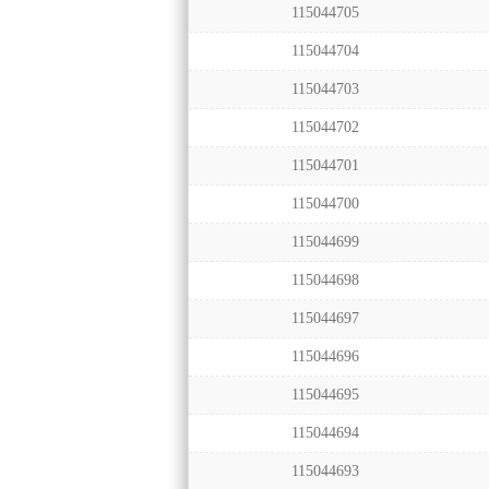
115044705
115044704
115044703
115044702
115044701
115044700
115044699
115044698
115044697
115044696
115044695
115044694
115044693