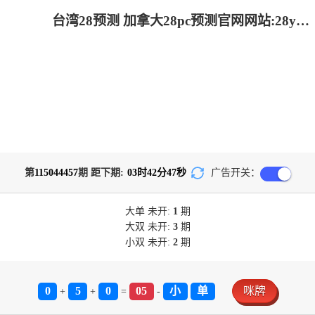
台湾28预测 加拿大28pc预测官网网站:28yc.com
第
115044457
期 距下期:
03
时
42
分
47
秒
广告开关：
大单
未开:
1
期
大双
未开:
3
期
小双
未开:
2
期
0
5
0
05
小
单
咪牌
+
+
=
-