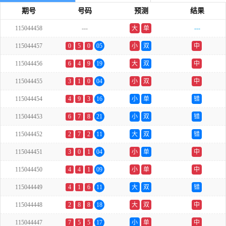
期号
号码
预测
结果
115044458
---
大
单
---
115044457
0
5
0
05
小
双
中
115044456
6
4
9
19
大
双
中
115044455
3
1
0
04
小
双
中
115044454
4
9
3
16
小
单
错
115044453
6
7
8
21
小
双
错
115044452
2
7
2
11
大
双
错
115044451
3
0
1
04
小
单
中
115044450
4
4
1
09
小
单
中
115044449
4
1
6
11
大
双
错
115044448
2
8
8
18
大
双
中
115044447
7
5
5
17
小
单
中