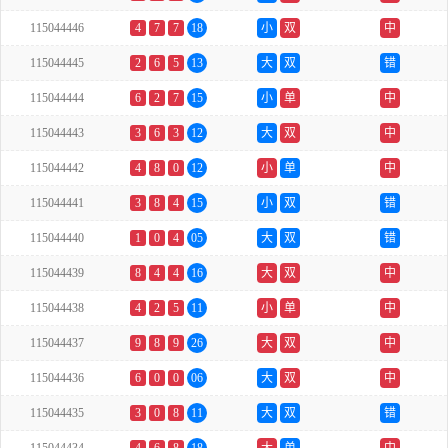
115044446
4
7
7
18
小
双
中
115044445
2
6
5
13
大
双
错
115044444
6
2
7
15
小
单
中
115044443
3
6
3
12
大
双
中
115044442
4
8
0
12
小
单
中
115044441
3
8
4
15
小
双
错
115044440
1
0
4
05
大
双
错
115044439
8
4
4
16
大
双
中
115044438
4
2
5
11
小
单
中
115044437
9
8
9
26
大
双
中
115044436
6
0
0
06
大
双
中
115044435
3
0
8
11
大
双
错