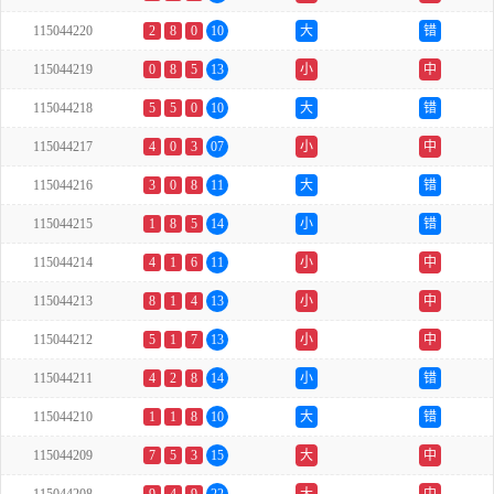
115044220
2
8
0
10
大
错
115044219
0
8
5
13
小
中
115044218
5
5
0
10
大
错
115044217
4
0
3
07
小
中
115044216
3
0
8
11
大
错
115044215
1
8
5
14
小
错
115044214
4
1
6
11
小
中
115044213
8
1
4
13
小
中
115044212
5
1
7
13
小
中
115044211
4
2
8
14
小
错
115044210
1
1
8
10
大
错
115044209
7
5
3
15
大
中