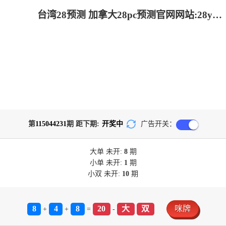
台湾28预测 加拿大28pc预测官网网站:28yc.com
第
115044231
期 距下期:
开奖中
广告开关：
大单
未开:
8
期
小单
未开:
1
期
小双
未开:
10
期
8
4
8
20
大
双
咪牌
+
+
=
-