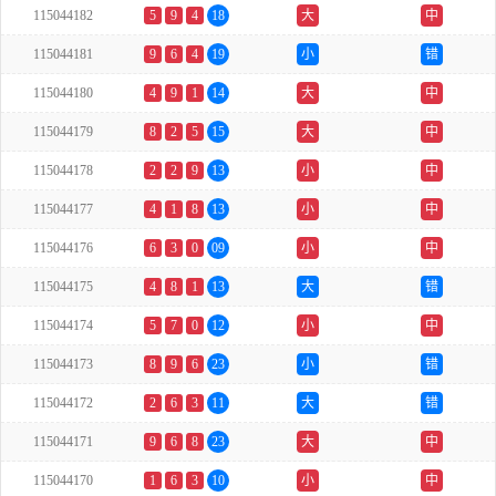
115044182
5
9
4
18
大
中
115044181
9
6
4
19
小
错
115044180
4
9
1
14
大
中
115044179
8
2
5
15
大
中
115044178
2
2
9
13
小
中
115044177
4
1
8
13
小
中
115044176
6
3
0
09
小
中
115044175
4
8
1
13
大
错
115044174
5
7
0
12
小
中
115044173
8
9
6
23
小
错
115044172
2
6
3
11
大
错
115044171
9
6
8
23
大
中
115044170
1
6
3
10
小
中