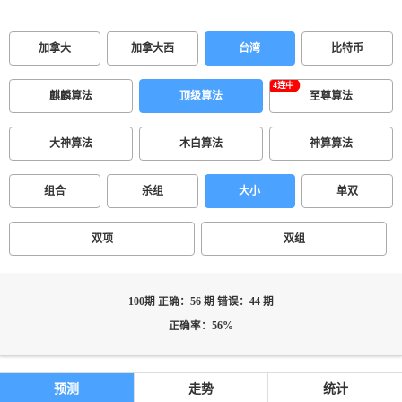
加拿大
加拿大西
台湾
比特币
麒麟算法
顶级算法
至尊算法
大神算法
木白算法
神算算法
组合
杀组
大小
单双
双项
双组
100期 正确：56 期 错误：44 期
正确率：56%
预测
走势
统计