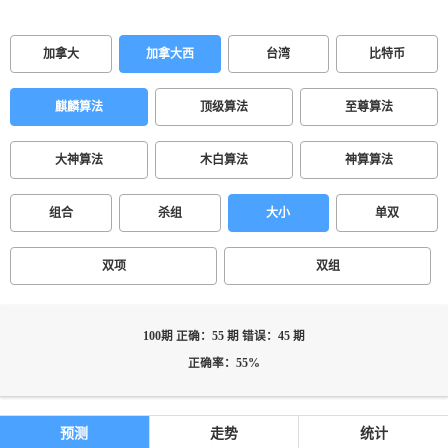
加拿大
加拿大西
台湾
比特币
麒麟算法
顶级算法
至尊算法
大神算法
木白算法
神算算法
组合
杀组
大小
单双
双项
双组
100期 正确：55 期 错误：45 期
正确率：55%
预测
走势
统计