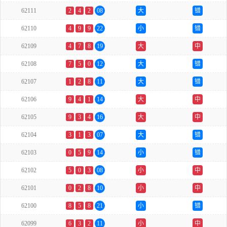
62111
2
4
2
08
大
错
62110
4
9
9
22
小
错
62109
4
7
8
19
大
中
62108
7
5
0
12
大
错
62107
1
2
8
11
大
错
62106
9
4
1
14
大
中
62105
9
3
4
16
大
中
62104
3
1
3
07
大
错
62103
0
5
9
14
小
错
62102
5
0
3
08
小
中
62101
0
2
8
10
小
中
62100
8
5
8
21
小
错
62099
6
3
2
11
小
中