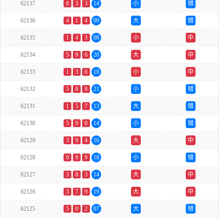
62137
8
3
3
14
小
错
62136
4
1
4
09
大
错
62135
1
4
3
08
小
中
62134
5
9
6
20
大
中
62133
1
3
6
10
小
中
62132
5
8
8
21
小
错
62131
1
5
7
13
大
错
62130
5
9
0
14
小
错
62129
3
9
4
16
大
中
62128
0
9
9
18
小
错
62127
3
8
3
14
大
中
62126
3
7
9
19
大
中
62125
5
0
2
07
大
错