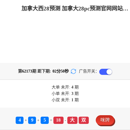
加拿大西28预测 加拿大28pc预测官网网站:28yc.com
第
62173
期 距下期:
02
分
50
秒
广告开关：
大单
未开:
4
期
小单
未开:
3
期
小双
未开:
1
期
4
9
5
18
大
双
咪牌
+
+
=
-