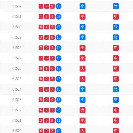
61532
1
7
9
17
小
错
61531
1
3
4
08
小
中
61530
8
4
5
17
小
错
61529
3
3
9
15
小
错
61528
7
0
5
12
小
中
61527
7
3
3
13
小
中
61526
9
1
6
16
大
中
61525
8
2
5
15
大
中
61524
7
2
7
16
小
错
61523
9
0
9
18
小
错
61522
6
7
7
20
大
中
61521
2
0
9
11
小
中
61520
6
9
3
18
大
中