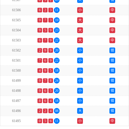
61507
0
3
2
05
大
错
61506
6
2
3
11
小
中
61505
9
7
3
19
大
中
61504
9
5
9
23
大
中
61503
6
7
9
22
大
中
61502
2
9
9
20
小
错
61501
7
6
9
22
小
错
61500
4
9
5
18
小
错
61499
9
7
8
24
小
错
61498
9
6
5
20
小
错
61497
8
6
4
18
小
错
61496
2
2
4
08
大
错
61495
0
5
6
11
小
中