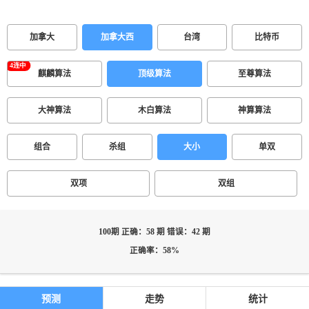
加拿大
加拿大西
台湾
比特币
麒麟算法
顶级算法
至尊算法
大神算法
木白算法
神算算法
组合
杀组
大小
单双
双项
双组
100期 正确：58 期 错误：42 期
正确率：58%
预测
走势
统计