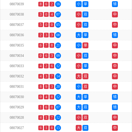
08070039
8
6
2
16
小
单
错
08070038
3
0
4
07
小
双
中
08070037
5
0
0
05
小
双
中
08070036
2
3
3
08
大
单
错
08070035
6
7
8
21
小
单
中
08070034
0
6
3
09
小
双
中
08070033
4
2
6
12
小
单
中
08070032
4
3
7
14
大
双
中
08070031
8
9
3
20
小
双
中
08070030
0
4
8
12
大
单
错
08070029
1
6
0
07
大
双
错
08070028
4
1
7
12
小
双
中
08070027
6
1
8
15
大
双
中