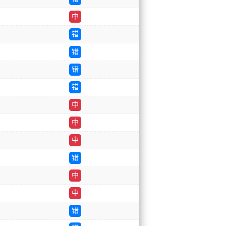
中
错
错
错
错
中
中
中
错
中
中
错