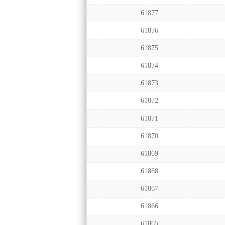
61877
61876
61875
61874
61873
61872
61871
61870
61869
61868
61867
61866
61865