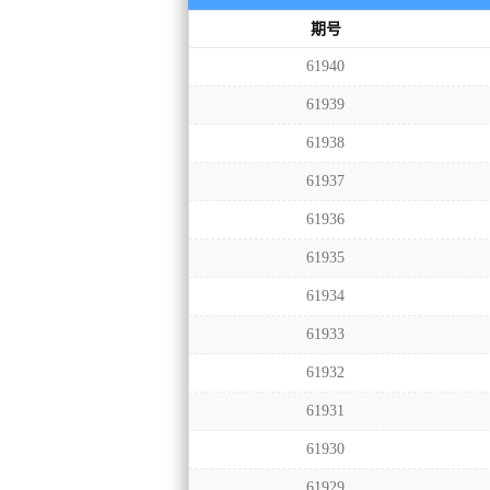
期号
61940
61939
61938
61937
61936
61935
61934
61933
61932
61931
61930
61929