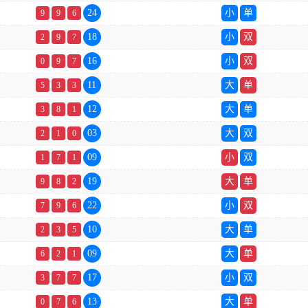
24
小
单
9
9
6
18
小
双
2
9
7
16
小
双
0
9
7
11
大
单
5
3
3
12
大
单
3
8
1
03
大
双
2
1
0
09
小
双
1
7
1
19
大
单
9
8
2
22
小
双
7
9
6
10
大
单
2
3
5
09
大
单
6
2
1
17
小
双
3
7
7
13
大
单
0
7
6