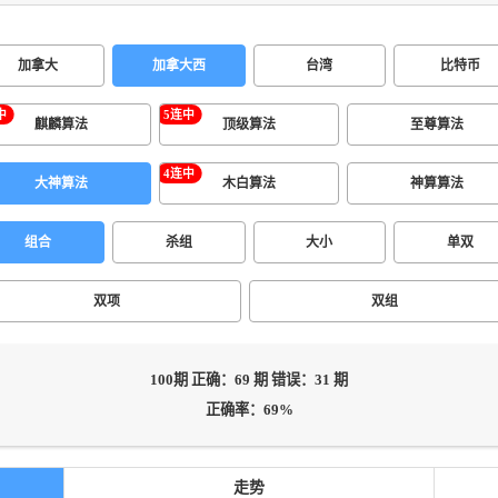
加拿大
加拿大西
台湾
比特币
麒麟算法
顶级算法
至尊算法
大神算法
木白算法
神算算法
组合
杀组
大小
单双
双项
双组
100期 正确：69 期 错误：31 期
正确率：69%
走势