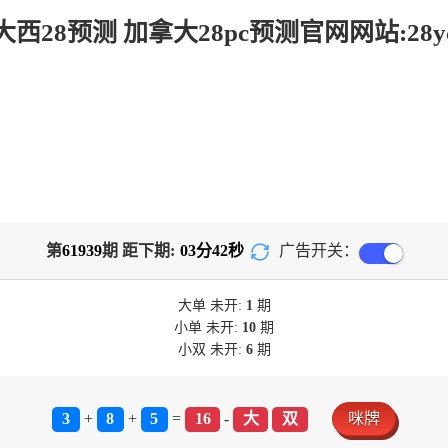
西28预测 加拿大28pc预测官网网站:28yc
第
61939
期 距下期:
03
分
42
秒
广告开关：
大单
未开:
1
期
小单
未开:
10
期
小双
未开:
6
期
3
+
8
+
5
=
16
-
大
双
咪牌