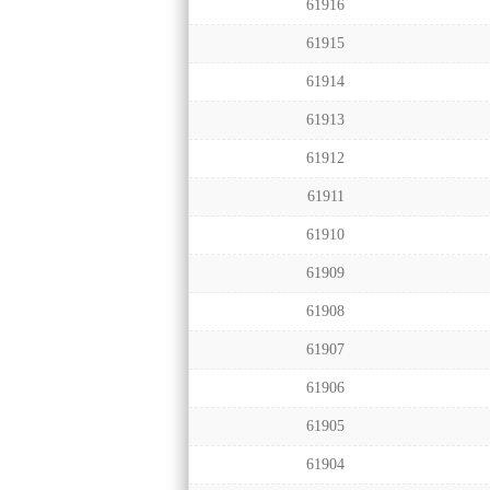
61916
61915
61914
61913
61912
61911
61910
61909
61908
61907
61906
61905
61904