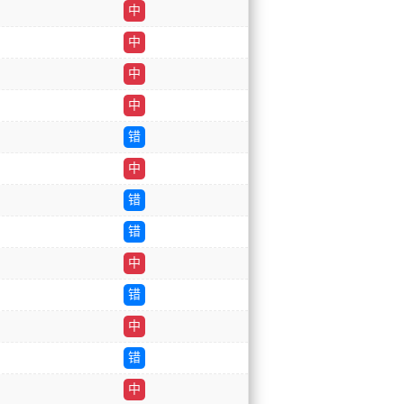
中
中
中
中
错
中
错
错
中
错
中
错
中