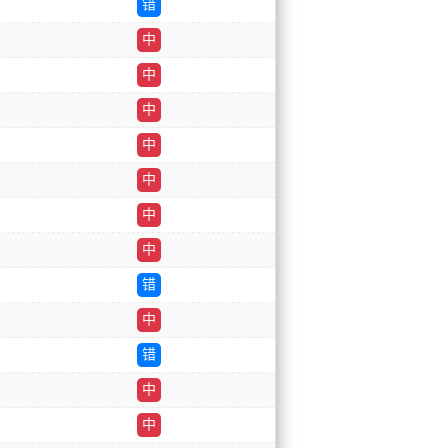
错
中
中
中
中
中
中
中
错
中
错
中
中