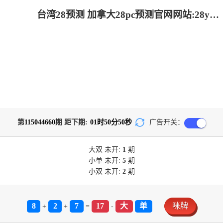
台湾28预测 加拿大28pc预测官网网站:28yc.com
第
115044660
期 距下期:
01
时
50
分
50
秒
广告开关：
大双
未开:
1
期
小单
未开:
5
期
小双
未开:
2
期
8
2
7
17
大
单
咪牌
+
+
=
-