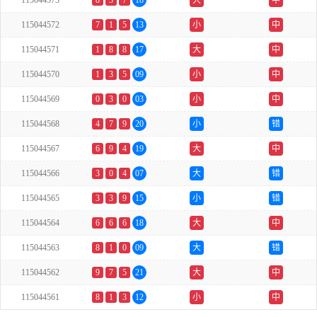
115044573
8
3
7
18
大
中
115044572
7
1
5
13
小
中
115044571
1
8
8
17
大
中
115044570
1
3
5
09
小
中
115044569
0
3
0
03
小
中
115044568
4
7
9
20
小
错
115044567
6
9
4
19
大
中
115044566
3
0
4
07
大
错
115044565
3
3
9
15
小
错
115044564
6
6
6
18
大
中
115044563
8
1
0
09
大
错
115044562
9
7
5
21
大
中
115044561
8
1
3
12
小
中