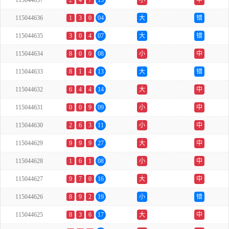
115044637
2
4
7
13
小
中
115044636
1
3
0
04
大
错
115044635
3
0
4
07
大
错
115044634
8
0
0
08
小
中
115044633
8
1
4
13
大
错
115044632
6
4
4
14
大
中
115044631
0
0
9
09
小
中
115044630
2
6
3
11
小
中
115044629
9
9
9
27
大
中
115044628
1
6
1
08
小
中
115044627
9
7
0
16
大
中
115044626
8
9
2
19
小
错
115044625
8
3
6
17
大
中