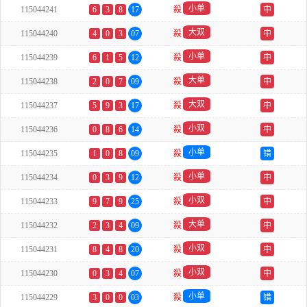
小单
115044241
6
3
8
17
殺
中
大双
115044240
4
0
3
07
殺
中
小单
115044239
6
1
5
12
殺
中
大单
115044238
2
0
7
09
殺
中
大双
115044237
5
9
3
17
殺
中
小双
115044236
0
8
6
14
殺
中
小单
115044235
1
0
8
09
殺
错
小单
115044234
0
3
9
12
殺
中
小双
115044233
9
7
9
25
殺
中
大单
115044232
2
3
4
09
殺
中
小双
115044231
8
4
8
20
殺
中
小双
115044230
0
3
4
07
殺
中
小单
115044229
3
0
0
03
殺
错