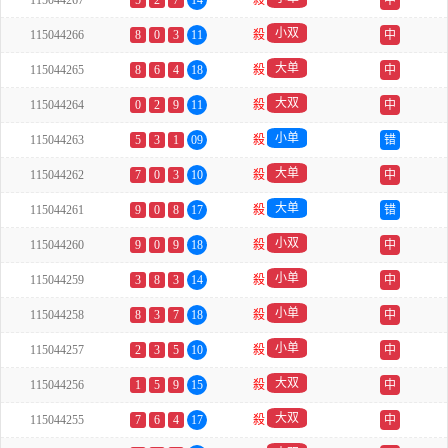
115044267
5
2
7
14
殺
中
小双
115044266
8
0
3
11
殺
中
大单
115044265
8
6
4
18
殺
中
大双
115044264
0
2
9
11
殺
中
小单
115044263
5
3
1
09
殺
错
大单
115044262
7
0
3
10
殺
中
大单
115044261
9
0
8
17
殺
错
小双
115044260
9
0
9
18
殺
中
小单
115044259
3
8
3
14
殺
中
小单
115044258
8
3
7
18
殺
中
小单
115044257
2
3
5
10
殺
中
大双
115044256
1
5
9
15
殺
中
大双
115044255
7
6
4
17
殺
中