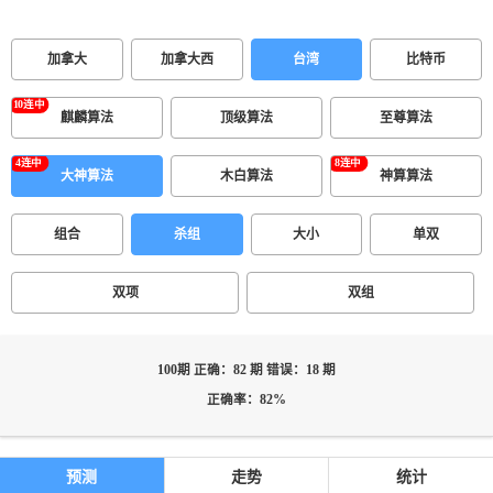
加拿大
加拿大西
台湾
比特币
麒麟算法
顶级算法
至尊算法
大神算法
木白算法
神算算法
组合
杀组
大小
单双
双项
双组
100期 正确：82 期 错误：18 期
正确率：82%
预测
走势
统计