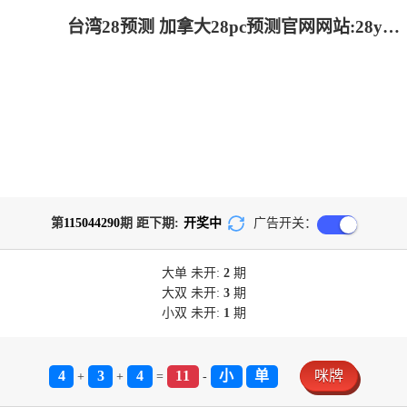
台湾28预测 加拿大28pc预测官网网站:28yc.com
第
115044290
期 距下期:
开奖中
广告开关：
大单
未开:
2
期
大双
未开:
3
期
小双
未开:
1
期
4
3
4
11
小
单
咪牌
+
+
=
-