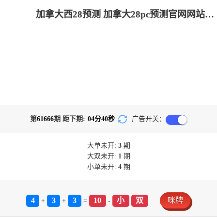
加拿大西28预测 加拿大28pc预测官网网站:28yc.com
第
61666
期 距下期:
04
分
39
秒
广告开关：
大单
未开:
3
期
大双
未开:
1
期
小单
未开:
4
期
4
3
3
10
小
双
咪牌
+
+
=
-