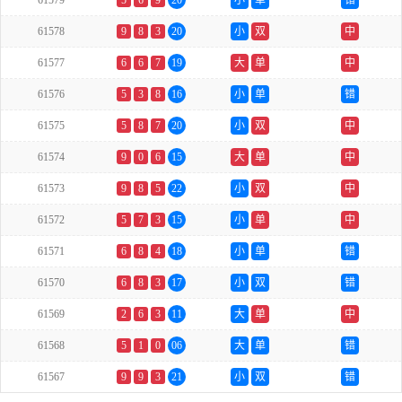
61579
5
6
9
20
小
单
错
61578
9
8
3
20
小
双
中
61577
6
6
7
19
大
单
中
61576
5
3
8
16
小
单
错
61575
5
8
7
20
小
双
中
61574
9
0
6
15
大
单
中
61573
9
8
5
22
小
双
中
61572
5
7
3
15
小
单
中
61571
6
8
4
18
小
单
错
61570
6
8
3
17
小
双
错
61569
2
6
3
11
大
单
中
61568
5
1
0
06
大
单
错
61567
9
9
3
21
小
双
错